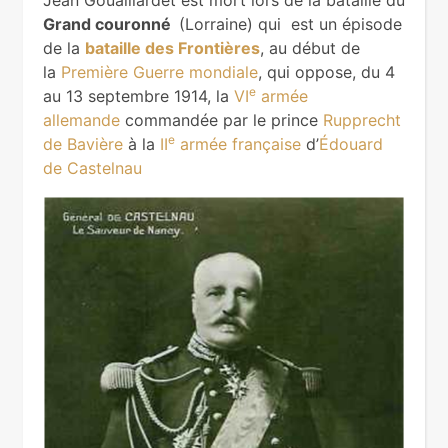
Jean Gouaillardet est mort lors de la bataille du
Grand couronné
(Lorraine) qui est un épisode
de la
bataille des Frontières
, au début de
la
Première Guerre mondiale
, qui oppose, du 4
e
au 13 septembre 1914, la
VI
armée
allemande
commandée par le prince
Rupprecht
e
de Bavière
à la
II
armée française
d’
Édouard
de Castelnau