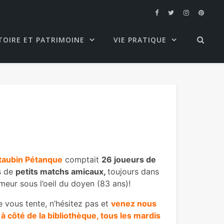
TOIRE ET PATRIMOINE
VIE PRATIQUE
taubin Pétanque
comptait
26 joueurs de
rs de
petits matchs amicaux,
toujours dans
umeur sous l’oeil du doyen (83 ans)!
e vous tente, n’hésitez pas et
venez nous
é à côté de la bibliothèque, tous les mardis