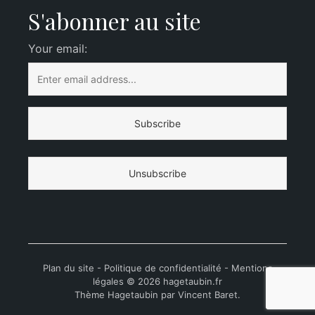
S'abonner au site
Your email:
Plan du site
-
Politique de confidentialité
-
Mentions
légales
© 2026 hagetaubin.fr
Thème Hagetaubin par
Vincent Baret
.