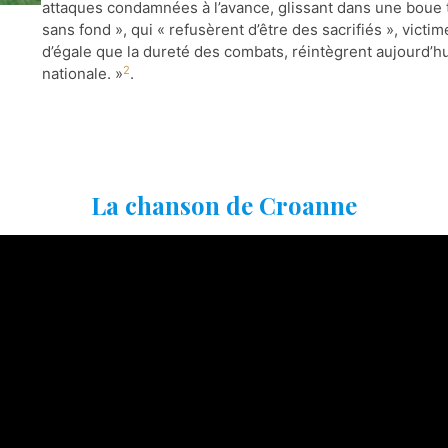
attaques condamnées à l’avance, glissant dans une boue
sans fond », qui « refusèrent d’être des sacrifiés », victim
d’égale que la dureté des combats, réintègrent aujourd’h
2
nationale. »
.
La chanson de Croanne