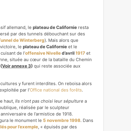
sif allemand, le
plateau de Californie
resta
raversé par des tunnels débouchant sur des
Tunnel de Winterberg
). Mais alors que
ictoire, le
plateau de Californie
et le
cuisant de l’
offensive Nivelle
d’avril
1917
et
nne, située au cœur de la bataille du Chemin
(
Voir annexe 3
)
qui reste associée aux
 cultures y furent interdites. On reboisa alors
exploitée par l’
Office national des forêts
.
e haut,
Ils n’ont pas choisi leur sépulture
a
ublique, réalisée par le sculpteur
anniversaire de l’armistice de 1918.
ugura le monument le
5
novembre
1998
. Dans
llés pour l’exemple
, « épuisés par des