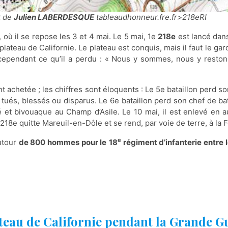
t de
Julien LABERDESQUE
tableaudhonneur.fre.fr>218eRI
, où il se repose les 3 et 4 mai. Le 5 mai, 1e
218e
est lancé dans
le plateau de Californie. Le plateau est conquis, mais il faut le
cependant ce qu’il a perdu : « Nous y sommes, nous y restons
t achetée ; les chiffres sont éloquents : Le 5e bataillon perd son
ués, blessés ou disparus. Le 6e bataillon perd son chef de ba
vé et bivouaque au Champ d’Asile. Le 10 mai, il est enlevé en 
 218e quitte Mareuil-en-Dôle et se rend, par voie de terre, à la 
e
utour
de 800 hommes pour le
18
régiment d’infanterie entre l
teau de Californie pendant la Grande G