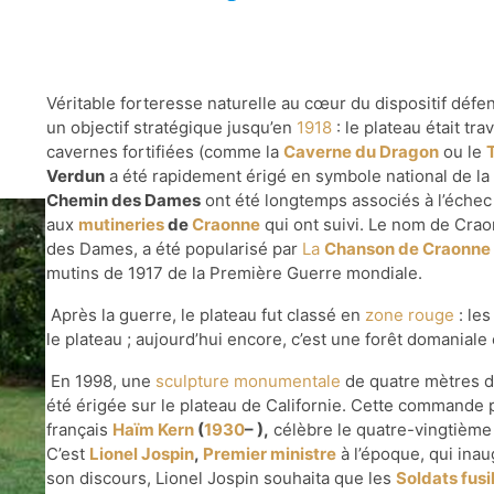
Véritable forteresse naturelle au cœur du dispositif défen
un objectif stratégique jusqu’en
1918
: le plateau était t
cavernes fortifiées (comme la
Caverne du Dragon
ou le
Verdun
a été rapidement érigé en symbole national de la v
Chemin des Dames
ont été longtemps associés à l’échec 
aux
mutineries
de
Craonne
qui ont suivi. Le nom de Crao
des Dames, a été popularisé par
La
Chanson de Craonne
mutins de 1917 de la Première Guerre mondiale.
Après la guerre, le plateau fut classé en
zone rouge
: les
le plateau ; aujourd’hui encore, c’est une forêt domaniale 
En 1998, une
sculpture monumentale
de quatre mètres d
été érigée sur le plateau de Californie. Cette commande p
français
Haïm Kern
(
1930
– ),
célèbre le quatre-vingtième 
C’est
Lionel Jospin
,
Premier ministre
à l’époque, qui ina
son discours, Lionel Jospin souhaita que les
Soldats fusi