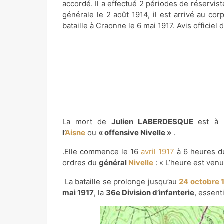
accordé. Il a effectué 2 périodes de réservis
générale le 2 août 1914, il est arrivé au co
bataille à Craonne le 6 mai 1917. Avis officiel
La mort de
Julien LABERDESQUE
est à 
l’
Aisne
ou
« offensive Nivelle »
.
.Elle commence le 16
avril 1917
à 6 heures du
ordres du
général
Nivelle
: « L’heure est venu
La bataille se prolonge jusqu’au
24
octobre 
mai 1917
, la
36e Division d’infanterie
, essen